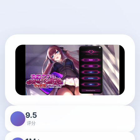
9.5
评分