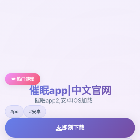
📯 热门游戏
催眠app|中文官网
催眠app2,安卓IOS加载
#pc
#安卓
即刻下载