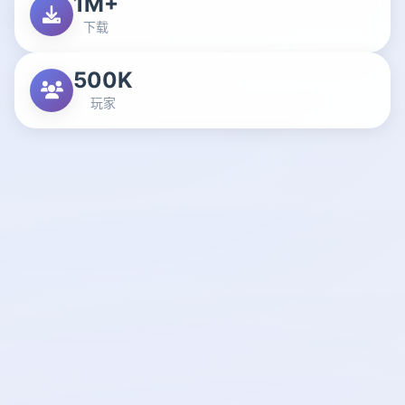
1M+
下载
500K
玩家